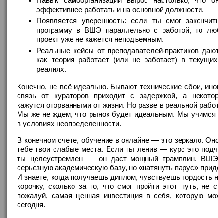
Навык самоорганизации вырос настолько, что о
эффективнее работать и на основной должности.
Появляется уверенность: если ты смог закончит
программу в ВШЭ параллельно с работой, то лю
проект уже не кажется неподъемным.
Реальные кейсы от преподавателей-практиков дают
как теория работает (или не работает) в текущих
реалиях.
Конечно, не всё идеально. Бывают технические сбои, ино
связь от кураторов приходит с задержкой, а некото
кажутся оторванными от жизни. Но разве в реальной работ
Мы же не ждем, что рынок будет идеальным. Мы учимся 
в условиях неопределенности.
В конечном счете, обучение в онлайне — это зеркало. Он
тебе твои слабые места. Если ты ленив — курс это подч
ты целеустремлен — он даст мощный трамплин. ВШЭ
серьезную академическую базу, но «натянуть парус» прид
И знаете, когда получаешь диплом, чувствуешь гордость н
корочку, сколько за то, что смог пройти этот путь, не с
пожалуй, самая ценная инвестиция в себя, которую мо
сегодня.