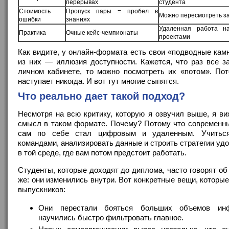
перерывах
студента
Стоимость
Пропуск пары = пробел в
Можно пересмотреть за
ошибки
знаниях
Удаленная работа н
Практика
Очные кейс-чемпионаты
проектами
Как видите, у онлайн-формата есть свои «подводные кам
из них — иллюзия доступности. Кажется, что раз все з
личном кабинете, то можно посмотреть их «потом». Пот
наступает никогда. И вот тут многие сыпятся.
Что реально дает такой подход?
Несмотря на всю критику, которую я озвучил выше, я в
смысл в таком формате. Почему? Потому что современны
сам по себе стал цифровым и удаленным. Учиться
командами, анализировать данные и строить стратегии уд
в той среде, где вам потом предстоит работать.
Студенты, которые доходят до диплома, часто говорят об
же: они изменились внутри. Вот конкретные вещи, которые
выпускников:
Они перестали бояться больших объемов ин
научились быстро фильтровать главное.