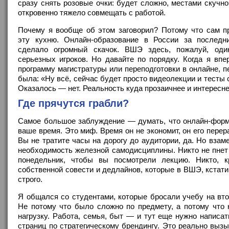
сразу снять розовые очки: будет сложно, местами скучно
откровенно тяжело совмещать с работой.
Почему я вообще об этом заговорил? Потому что сам п
эту кухню. Онлайн-образование в России за последн
сделало огромный скачок. ВШЭ здесь, пожалуй, од
серьезных игроков. Но давайте по порядку. Когда я вп
программу магистратуры или переподготовки в онлайне, 
была: «Ну всё, сейчас будет просто видеолекции и тесты 
Оказалось — нет. Реальность куда прозаичнее и интересне
Где прячутся грабли?
Самое большое заблуждение — думать, что онлайн-форм
ваше время. Это миф. Время он не экономит, он его перер
Вы не тратите часы на дорогу до аудитории, да. Но взам
необходимость железной самодисциплины. Никто не пнет
понедельник, чтобы вы посмотрели лекцию. Никто, 
собственной совести и дедлайнов, которые в ВШЭ, кстат
строго.
Я общался со студентами, которые бросали учебу на вт
Не потому что было сложно по предмету, а потому что 
нагрузку. Работа, семья, быт — и тут еще нужно написат
страниц по стратегическому брендингу. Это реально вызы