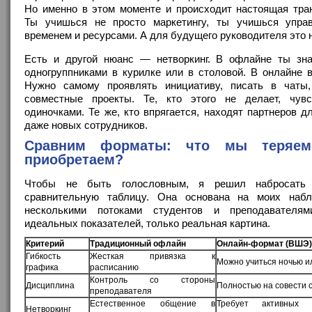
Но именно в этом моменте и происходит настоящая тра
Ты учишься не просто маркетингу, ты учишься упра
временем и ресурсами. А для будущего руководителя это
Есть и другой нюанс — нетворкинг. В офлайне ты зн
одногруппниками в курилке или в столовой. В онлайне 
Нужно самому проявлять инициативу, писать в чаты,
совместные проекты. Те, кто этого не делает, чув
одиночками. Те же, кто впрягается, находят партнеров д
даже новых сотрудников.
Сравним форматы: что мы теряе
приобретаем?
Чтобы не быть голословным, я решил набросать
сравнительную таблицу. Она основана на моих наб
несколькими потоками студентов и преподавателям
идеальных показателей, только реальная картина.
Критерий
Традиционный офлайн
Онлайн-формат (ВШЭ)
Гибкость
Жесткая привязка к
Можно учиться ночью и
графика
расписанию
Контроль со стороны
Дисциплина
Полностью на совести 
преподавателя
Естественное общение в
Требует активных 
Нетворкинг